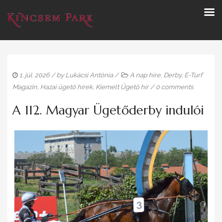
1. júl. 2026
/ by
Lukácsi Antónia
/
A nap híre
,
Derby
,
E-Turf
Magazin
,
Hazai ügető hírek
,
Kiemelt Ügető hír
/
0 comments
A 112. Magyar Ügetőderby indulói