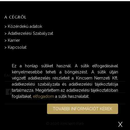
A CÉGRŐL
>
Közérdekű adatok
>
Adatkezelési Szabályzat
>
Karrier
>
Kapcsolat
Ez a honlap sütiket használ. A sütik elfogadásával
kényelmesebbé teheti a böngészést. A sütik útján
FACEBOOK
végzett adatkezelés részleteit a Kincsem Nemzeti Kft.
adatkezelési szabályzata és adatkezelési tájékoztatója
>
Kincsem Park
tartalmazza. Megértettem az adatkezelési tájékoztatóban
foglaltakat,
elfogadom
a sütik használatát.
>
Lóversenyfogadás
TOVÁBBI INFORMÁCIÓT KÉREK
X
© 2026 Kincsem Park