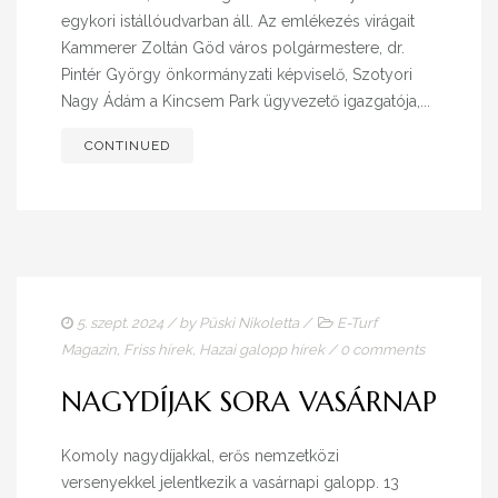
egykori istállóudvarban áll. Az emlékezés virágait
Kammerer Zoltán Göd város polgármestere, dr.
Pintér György önkormányzati képviselő, Szotyori
Nagy Ádám a Kincsem Park ügyvezető igazgatója,...
CONTINUED
5. szept. 2024
/ by
Püski Nikoletta
/
E-Turf
Magazin
,
Friss hírek
,
Hazai galopp hírek
/
0 comments
NAGYDÍJAK SORA VASÁRNAP
Komoly nagydíjakkal, erős nemzetközi
versenyekkel jelentkezik a vasárnapi galopp. 13