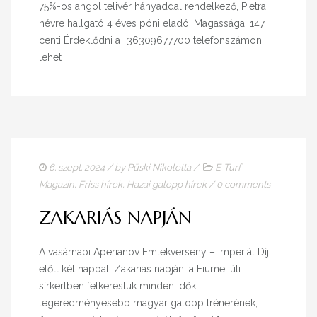
75%-os angol telivér hányaddal rendelkező, Pietra
névre hallgató 4 éves póni eladó. Magassága: 147
centi Érdeklődni a +36309677700 telefonszámon
lehet
6. szept. 2024
/ by
Püski Nikoletta
/
E-Turf
Magazin
,
Friss hírek
,
Hazai galopp hírek
/
0 comments
ZAKARIÁS NAPJÁN
A vasárnapi Aperianov Emlékverseny – Imperiál Díj
előtt két nappal, Zakariás napján, a Fiumei úti
sírkertben felkerestük minden idők
legeredményesebb magyar galopp trénerének,