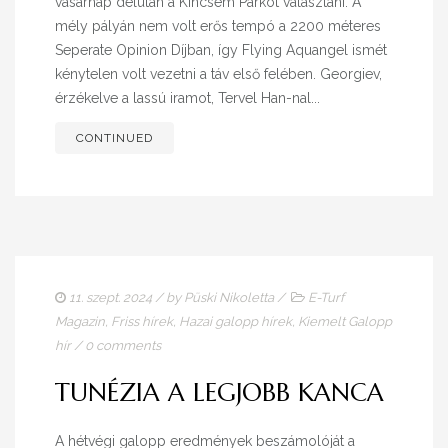
vasárnap délután a Kincsem Parkot választani. A
mély pályán nem volt erős tempó a 2200 méteres
Seperate Opinion Díjban, így Flying Aquangel ismét
kénytelen volt vezetni a táv első felében. Georgiev,
érzékelve a lassú iramot, Tervel Han-nal...
CONTINUED
11. szept. 2024
/ by
Püski Nikoletta
/
E-Turf
Magazin
,
Friss hírek
,
Hazai galopp hírek
,
Kiemelt Galopp
hír
/
0 comments
TUNÉZIA A LEGJOBB KANCA
A hétvégi galopp eredmények beszámolóját a