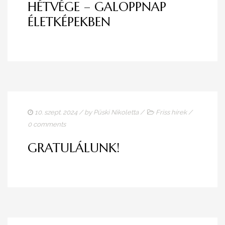
HÉTVÉGE – GALOPPNAP
ÉLETKÉPEKBEN
10. szept. 2024
/ by
Püski Nikoletta
/
Friss hírek
/
0 comments
GRATULÁLUNK!