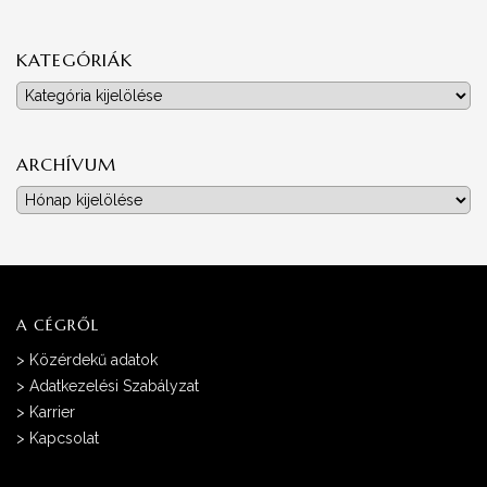
KATEGÓRIÁK
Kategóriák
ARCHÍVUM
Archívum
A CÉGRŐL
>
Közérdekű adatok
>
Adatkezelési Szabályzat
>
Karrier
>
Kapcsolat