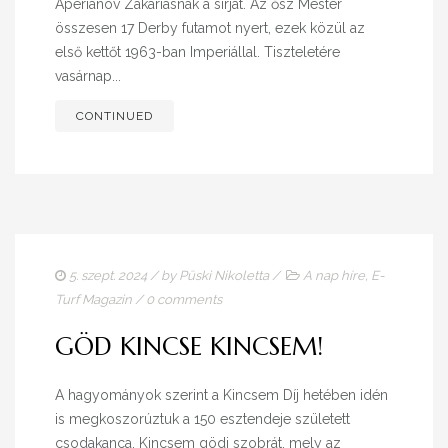
Aperianov Zakariásnak a sírját. Az ősz Mester
összesen 17 Derby futamot nyert, ezek közül az
első kettőt 1963-ban Imperiállal. Tiszteletére
vasárnap...
CONTINUED
5. szept. 2024
/ by
Püski Nikoletta
/
A nap híre
,
E-
Turf Magazin
/
0 comments
GÖD KINCSE KINCSEM!
A hagyományok szerint a Kincsem Díj hetében idén
is megkoszorúztuk a 150 esztendeje született
csodakanca, Kincsem gödi szobrát, mely az