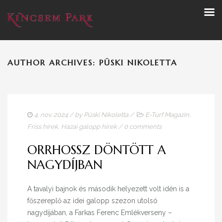
AUTHOR ARCHIVES: PÜSKI NIKOLETTA
4. nov. 2024
/ by
Püski Nikoletta
/
E-Turf Magazin
,
Friss hírek
,
Hazai galopp hírek
/
0 comments
ORRHOSSZ DÖNTÖTT A
NAGYDÍJBAN
A tavalyi bajnok és második helyezett volt idén is a
főszereplő az idei galopp szezon utolsó
nagydíjában, a Farkas Ferenc Emlékverseny –