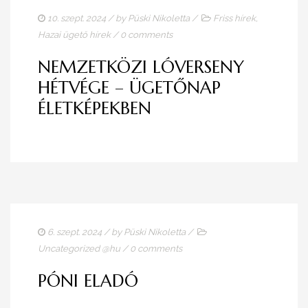
10. szept. 2024
/ by
Püski Nikoletta
/
Friss hírek
,
Hazai ügető hírek
/
0 comments
NEMZETKÖZI LÓVERSENY
HÉTVÉGE – ÜGETŐNAP
ÉLETKÉPEKBEN
6. szept. 2024
/ by
Püski Nikoletta
/
Uncategorized @hu
/
0 comments
PÓNI ELADÓ