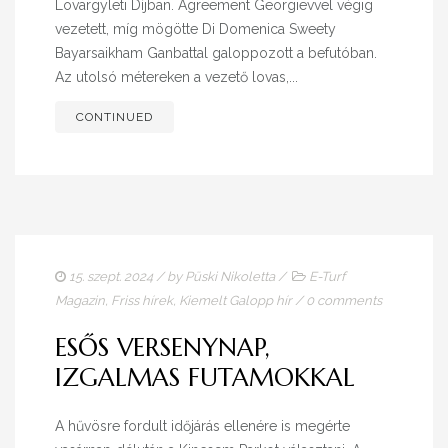
Lovargyleti Díjban. Agreement Georgievvel végig
vezetett, míg mögötte Di Domenica Sweety
Bayarsaikham Ganbattal galoppozott a befutóban.
Az utolsó métereken a vezető lovas,...
CONTINUED
15. szept. 2024
/ by
Püski Nikoletta
/
E-Turf
Magazin
,
Friss hírek
,
Kiemelt Galopp hír
/
0 comments
ESŐS VERSENYNAP,
IZGALMAS FUTAMOKKAL
A hűvösre fordult időjárás ellenére is megérte