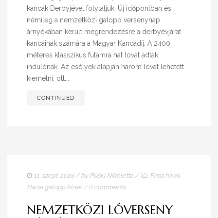
kancák Derbyjével folytatjuk. Új időpontban és
némileg a nemzetközi galopp versenynap
árnyékában került megrendezésre a derbyévjárat
kancáinak számára a Magyar Kancadíj. A 2400
méteres klasszikus futamra hat lovat adtak
indulónak. Az esélyek alapján három lovat lehetett
kiemelni, ott...
CONTINUED
11. szept. 2024
/ by
Püski Nikoletta
/
Friss hírek
,
Hazai galopp hírek
/
0 comments
NEMZETKÖZI LÓVERSENY