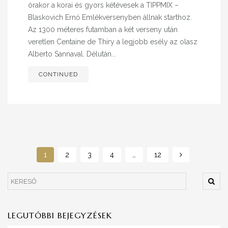
órakor a korai és gyors kétévesek a TIPPMIX –
Blaskovich Ernő Emlékversenyben állnak starthoz.
Az 1300 méteres futamban a két verseny után
veretlen Centaine de Thiry a legjobb esély az olasz
Alberto Sannaval. Délután...
CONTINUED
1
2
3
4
…
12
LEGUTÓBBI BEJEGYZÉSEK