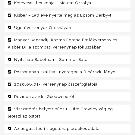
Kétévesek lexikonja – Molnár Orsolya
Kisbér – 150 éve nyerte meg az Epsom Derby-t
Ügetőversenyek Orosházán!
Magyar Kancadíj, Kozma Ferenc Emlékverseny és
Kisbér Díj a szombati versenynap fókuszában
Nyílt nap Bábolnán – Summer Sale
Pozsonyban szállnak nyeregbe a Ribárszki lányok
2026.08.01-i versenynap összefoglalója
Röviden az idei Goodwoodról
Visszatérés helyett búcsú – Jim Crowley végleg
leteszi az ostort
Az augusztus 1-i ügetőnap érdekes adatai