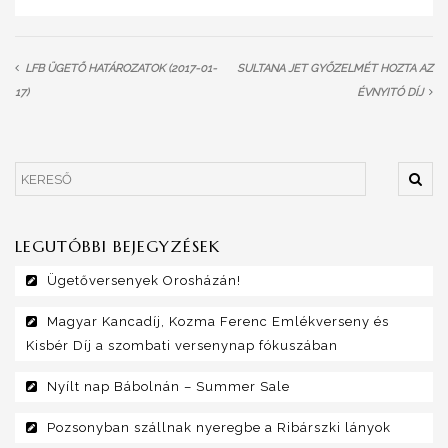
LFB ÜGETŐ HATÁROZATOK (2017-01-
SULTANA JET GYŐZELMÉT HOZTA AZ
17)
ÉVNYITÓ DÍJ
LEGUTÓBBI BEJEGYZÉSEK
Ügetőversenyek Orosházán!
Magyar Kancadíj, Kozma Ferenc Emlékverseny és
Kisbér Díj a szombati versenynap fókuszában
Nyílt nap Bábolnán – Summer Sale
Pozsonyban szállnak nyeregbe a Ribárszki lányok