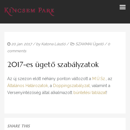
20. jan. 2017
/ by
Katona László
/
SZAKMAI Ügető
/
0
comments
2017-es ügető szabályzatok
Az új szezon előtt néhány ponton változott a
M.Ü.Sz.
, az
Általános Határozatok
, a
Doppingszabályzat
, valamint a
Versenyintézőség által alkalmazott
büntetési táblázat
!
SHARE THIS