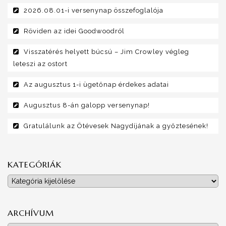
2026.08.01-i versenynap összefoglalója
Röviden az idei Goodwoodról
Visszatérés helyett búcsú – Jim Crowley végleg
leteszi az ostort
Az augusztus 1-i ügetőnap érdekes adatai
Augusztus 8-án galopp versenynap!
Gratulálunk az Ötévesek Nagydíjának a győztesének!
KATEGÓRIÁK
Kategóriák
ARCHÍVUM