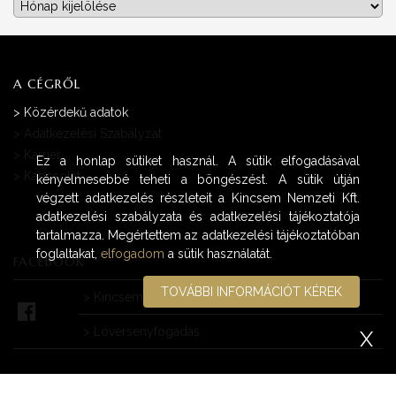
Archívum
A CÉGRŐL
>
Közérdekű adatok
>
Adatkezelési Szabályzat
>
Karrier
Ez a honlap sütiket használ. A sütik elfogadásával
>
Kapcsolat
kényelmesebbé teheti a böngészést. A sütik útján
végzett adatkezelés részleteit a Kincsem Nemzeti Kft.
adatkezelési szabályzata és adatkezelési tájékoztatója
tartalmazza. Megértettem az adatkezelési tájékoztatóban
foglaltakat,
elfogadom
a sütik használatát.
FACEBOOK
TOVÁBBI INFORMÁCIÓT KÉREK
>
Kincsem Park
>
Lóversenyfogadás
X