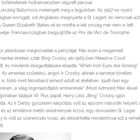
 történetének holtversenyben végzett párosai.
lószínűleg Ballymoss melengeti meg a legjobban. Az 1957-es nyerő
gban korrigált, sőt Angliában megnyerte a St. Legert, és nemcsak azt
 Queen Elizabeth Stakes-et és mintha e két ország már nem is lett
elje, Franciaországban begyűjtötte az Prix de l’Arc de Triomphe
ikor jelentősen megnövelték a pénzdíjat. Már ezen a megemelt
amerikai énekes sztár Bing Crosby, aki 1965-ben Meadow Court
, és mindenki elragadtatására előadta “When Irish Eyes Are Smiling”
z amerikai születésű, angol-ír Crosby, akinek a karrierje töretlen
is, több mint félmilliárd lemezt adott el életében. 1948-ban egy
érésen „a világ legimádottabb emberének” (Most Admired Man Alive)
óriában találjuk XII. Pius pápát. Harry Lillis „Bing” Crosby igazi
álta. Az Ír Derby győzelem kárpótlás volt az epsomi második helyért, 
s, és az említésre méltó eredmények közül, egy doncasteri St. Leger
 ki volt az szerencsés lovas, aki elkísérhette mindenhová ezt a reme
t.