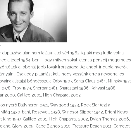
y
duplázása után nem találunk telivért 1962-ig, aki meg tudta volna
te meg a jeget 1964-ben. Hogy milyen sokat jelent a pénzdíj megemelé
önlöttek a jobbnál jobb lovak Írországba. Az angol-ír dupla nyerők
nyalni. Csak egy pillantást kell, hogy vessünk erre a névsorra, és
lovainak listáját böngésszük: Orby 1907, Santa Claus 1964, Nijinsky 197
 1978, Troy 1979, Shergar 1981, Sharastani 1986, Kahyasi 1988,
ar 2000, Galileo 2001, High Chaparal 2002.
os nyerő Ballyheron 1921, Waygood 1923, Rock Star (ezt a
a világ 1930-ban), Rosewell 1938, Windsor Slipper 1942, Bright News
rt King 1997, Galileo 2001, High Chaparral 2002, Dylan Thomas 2006,
ame and Glory 2009, Cape Blanco 2010, Treasure Beach 2011, Camelot