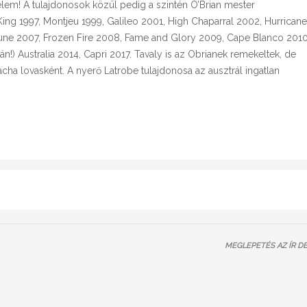
zelem! A tulajdonosok közül pedig a szintén O’Brian mester
ing 1997, Montjeu 1999, Galileo 2001, High Chaparral 2002, Hurricane
une 2007, Frozen Fire 2008, Fame and Glory 2009, Cape Blanco 2010
!) Australia 2014, Capri 2017. Tavaly is az Obrianek remekeltek, de
a lovasként. A nyerő Latrobe tulajdonosa az ausztrál ingatlan
MEGLEPETÉS AZ ÍR D
OOK