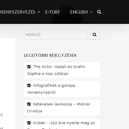
RSENYSZERVEZÉS
E-TURF
ENGLISH
LEGUTÓBBI BEJEGYZÉSEK
The Actor, Vadali és Gräfin
Sophia a nap sztárjai
Infografikák a galopp
versenynapról
Kétévesek lexikonja – Molnár
Orsolya
nt
Kisbér – 150 éve nyerte meg az
nt