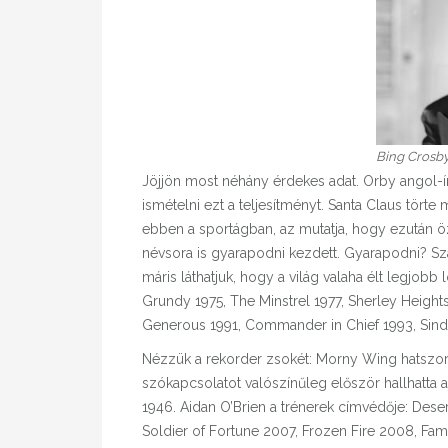
Bing Crosb
Jöjjön most néhány érdekes adat. Orby angol-ír 
ismételni ezt a teljesítményt. Santa Claus tör
ebben a sportágban, az mutatja, hogy ezután öz
névsora is gyarapodni kezdett. Gyarapodni? Szár
máris láthatjuk, hogy a világ valaha élt legjobb 
Grundy 1975, The Minstrel 1977, Sherley Heights
Generous 1991, Commander in Chief 1993, Sind
Nézzük a rekorder zsokét: Morny Wing hatszor
szókapcsolatot valószínűleg először hallhatta 
1946. Aidan O’Brien a trénerek címvédője: Dese
Soldier of Fortune 2007, Frozen Fire 2008, F