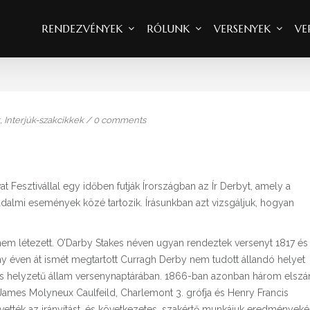
RENDEZVÉNYEK
RÓLUNK
VERSENYEK
VE
,
Interjúk-szakcikkek
/
0 comments
Fesztivállal egy időben futják Írországban az Ír Derbyt, amely a
dalmi események közé tartozik. Írásunkban azt vizsgáljuk, hogyan
nem létezett. O’Darby Stakes néven ugyan rendeztek versenyt 1817 és
y éven át ismét megtartott Curragh Derby nem tudott állandó helyet
sás helyzetű állam versenynaptárában. 1866-ban azonban három elszá
r James Molyneux Caulfeild, Charlemont 3. grófja és Henry Francis
tték az irányítást, és következetes, szakértő munkájuk eredményeké