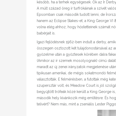
később, ha a terhek egységesek. Ők az Ír Derby
A múlt század öreg ír turfrókáinak a szívét va
Epsomban csak második tudott lenni, de Írorszá
hanem az Eclipse Stakes-et, a King George VI &
volna elég ahhoz, hogy hőstetteinek számát növ
babérjait is.
Igazi fejlődésnek 1962-ben indult a derby, am
összegen osztozott két tulajdonostársával az 
győzelme után a győztesek körében dalra fakadt
(Amikor az ír szemek mosolyognak) című dalát. A
maradt az új zenei irányzatok megjelenése után 
tipikusan amerikai, de mégis sokatmondó felm
választották. E felmérésben, a futottak még kateg
szupersztár volt, és Meadow Court is jól szolg
begyűjtött trófeák közé került a King George i
második hely kívánkozik még említésre. És hogy
telivért? Nem más, mint a zseniális Lester Piggot