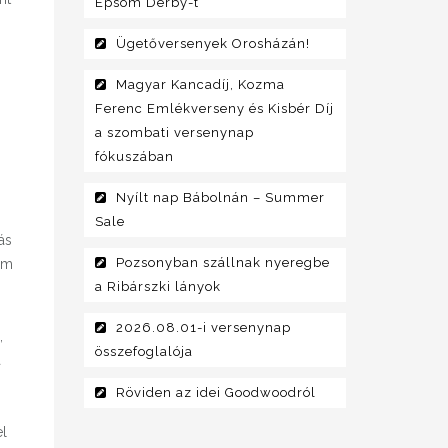
Epsom Derby-t
Ügetőversenyek Orosházán!
Magyar Kancadíj, Kozma
Ferenc Emlékverseny és Kisbér Díj
a szombati versenynap
fókuszában
Nyílt nap Bábolnán – Summer
Sale
ás
Pozsonyban szállnak nyeregbe
om
a Ribárszki lányok
2026.08.01-i versenynap
,
összefoglalója
a
Röviden az idei Goodwoodról
el