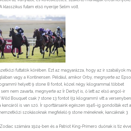
A klasszikus futam első nyerője Selim volt.
zetközi futtatók körében. Ezt az magyarázza, hogy az ír szabályok m
ngliában vagy a Kontinensen. Például, amikor Orby, megnyerte az Eps
logramm) helyett 9 stone 8 fontot, közel négy kilogrammal többet
 sem nem zavarta, megnyerte az Ír Derbyt is, ő lett az első angol-ír
ild Bouquet csak 7 stone 13 fontot (51 kilogramm) vitt a versenyben
ancáról is van szó. Ír sporttársaink egészen 1946-ig gondolták ezt 
a nemzetközi szokásoknak megfelelő 9 stone méneknek, kancáknak 3
 Zodiac számára 1924-ben és a Patriot King-Primero duónak is tíz évv