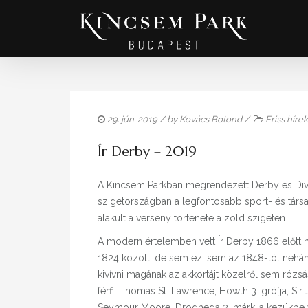
29. jún. 2019
/ by
Kovács Botond
/
Friss hírek
Ír Derby – 2019
A Kincsem Parkban megrendezett Derby és Divat 
szigetországban a legfontosabb sport- és társa
alakult a verseny története a zöld szigeten.
A modern értelemben vett Ír Derby 1866 előtt 
1824 között, de sem ez, sem az 1848-tól néhán
kivívni magának az akkortájt közelről sem róz
férfi, Thomas St. Lawrence, Howth 3. grófja, Si
Seymour Moore, Drogheda 3. márkija kezükbe ve