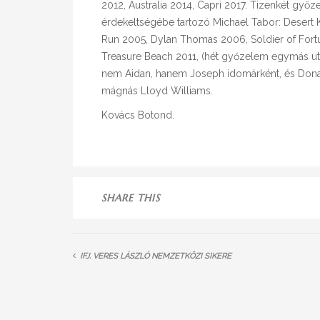
2012, Australia 2014, Capri 2017. Tizenkét győ
érdekeltségébe tartozó Michael Tabor: Desert K
Run 2005, Dylan Thomas 2006, Soldier of Fort
Treasure Beach 2011, (hét győzelem egymás után
nem Aidan, hanem Joseph idomárként, és Donach
mágnás Lloyd Williams.
Kovács Botond.
SHARE THIS
IFJ. VERES LÁSZLÓ NEMZETKÖZI SIKERE
A CÉGRŐL
FACEB