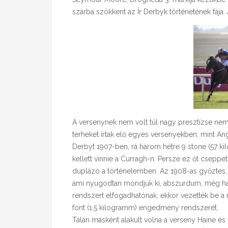
szárba szökkent az Ír Derbyk történetének fája. 
A versenynek nem volt túl nagy presztízse nem
terheket írtak elő egyes versenyekben, mint A
Derbyt 1907-ben, rá három hétre 9 stone (57 ki
kellett vinnie a Curragh-n. Persze ez őt cseppet
duplázó a történelemben. Az 1908-as győztes, W
ami nyugodtan mondjuk ki, abszurdum, még ha k
rendszert elfogadhatónak, ekkor vezették be 
font (1.5 kilogramm) engedmény rendszerét.
Talán másként alakult volna a verseny Haine és