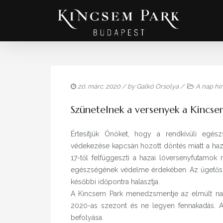
20. márc. 2020
/ by
Galkó Orsolya
/
A nap hí
Szünetelnek a versenyek a Kincse
Értesítjük Önöket, hogy a rendkívüli egés
védekezése kapcsán hozott döntés miatt a haz
17-től felfüggeszti a hazai lóversenyfutamo
egészségének védelme érdekében. Az ügetőszezo
későbbi időpontra halasztja.
A Kincsem Park menedzsmentje az elmúlt nap
2020-as szezont és ne legyen fennakadás. Az
befolyása.