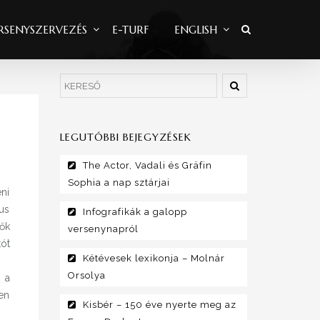
RSENYSZERVEZÉS
E-TURF
ENGLISH
LEGUTÓBBI BEJEGYZÉSEK
The Actor, Vadali és Gräfin
Sophia a nap sztárjai
ni
us
Infografikák a galopp
ők
versenynapról
tót
Kétévesek lexikonja – Molnár
Orsolya
 a
en
Kisbér – 150 éve nyerte meg az