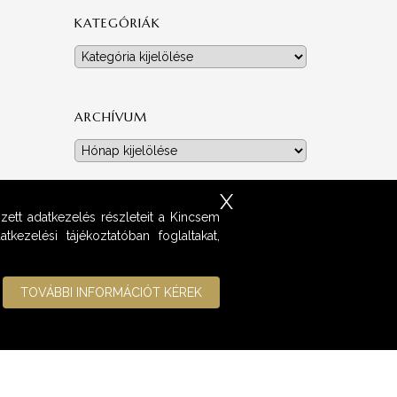
KATEGÓRIÁK
Kategóriák
ARCHÍVUM
Archívum
X
zett adatkezelés részleteit a Kincsem
kezelési tájékoztatóban foglaltakat,
TOVÁBBI INFORMÁCIÓT KÉREK