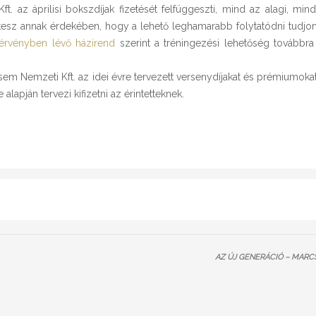
t. az áprilisi bokszdíjak fizetését felfüggeszti, mind az alagi, min
esz annak érdekében, hogy a lehető leghamarabb folytatódni tudjon
 érvényben lévő házirend
szerint a tréningezési lehetőség továbbra 
sem Nemzeti Kft. az idei évre tervezett versenydíjakat és prémiumoka
apján tervezi kifizetni az érintetteknek.
AZ ÚJ GENERÁCIÓ – MARCS