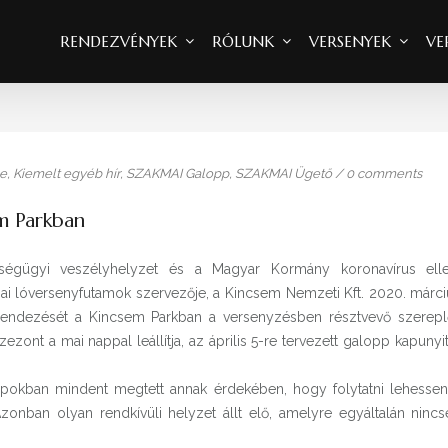
RENDEZVÉNYEK
RÓLUNK
VERSENYEK
VE
re
,
Kiemelt egyéb hír
,
SZAKMAI Galopp
,
SZAKMAI Ügető
/
0 comments
m Parkban
zségügyi veszélyhelyzet és a Magyar Kormány koronavírus elle
ai lóversenyfutamok szervezője, a Kincsem Nemzeti Kft. 2020. márci
k rendezését a Kincsem Parkban a versenyzésben résztvevő szerepl
nt a mai nappal leállítja, az április 5-re tervezett galopp kapunyi
okban mindent megtett annak érdekében, hogy folytatni lehessen
onban olyan rendkívüli helyzet állt elő, amelyre egyáltalán nincs