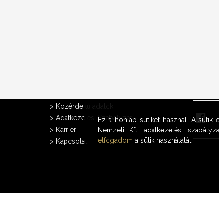
A CÉGRŐL
FACEB
>
Közérdekű adatok
>
Adatkezelési Szabályzat
Ez a honlap sütiket használ. A sütik
>
Karrier
Nemzeti Kft. adatkezelési szabályza
elfogadom
a sütik használatát.
>
Kapcsolat