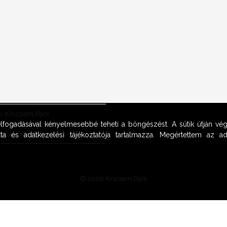
OOK
>
Kincsem Park
 elfogadásával kényelmesebbé teheti a böngészést. A sütik útján vég
>
Lóversenyfogadás
ta és adatkezelési tájékoztatója tartalmazza. Megértettem az adat
© 2026 Kincsem Park