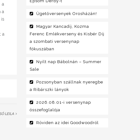
Epsom Derby-t
d a
 a
Ügetőversenyek Orosházán!
is
Magyar Kancadíj, Kozma
t a
Ferenc Emlékverseny és Kisbér Díj
a szombati versenynap
fókuszában
Nyílt nap Bábolnán – Summer
Sale
Pozsonyban szállnak nyeregbe
a Ribárszki lányok
2026.08.01-i versenynap
összefoglalója
Ó LEILA
Röviden az idei Goodwoodról