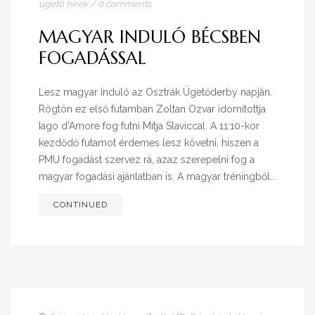
ügető hírek
/
0 comments
MAGYAR INDULÓ BÉCSBEN
FOGADÁSSAL
Lesz magyar induló az Osztrák Ügetőderby napján.
Rögtön ez első futamban Zoltan Ozvar idomítottja
Iago d’Amore fog futni Mitja Slaviccal. A 11:10-kor
kezdődő futamot érdemes lesz követni, hiszen a
PMU fogadást szervez rá, azaz szerepelni fog a
magyar fogadási ajánlatban is. A magyar tréningből...
CONTINUED