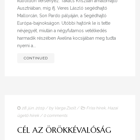
külföldön versenyez. Takács Krisztián amatőrhajtó
Ausztriában, míg ifj. Veres László segédhajtó
Mallorcán, Son Pardo pályáján, a Segédhajtó
Európa-bajnokságon. Utóbbi hajtónk le is tette
névjegyét, miután a négyfutamos vetélkedés
harmadik részében Axelina kocsijában meg tudta
nyerni a...
CONTINUED
28. jún. 2019
/ by
Varga Zsolt
/
Friss hírek
,
Hazai
ügető hírek
/
0 comments
CÉL AZ ÖRÖKKÉVALÓSÁG