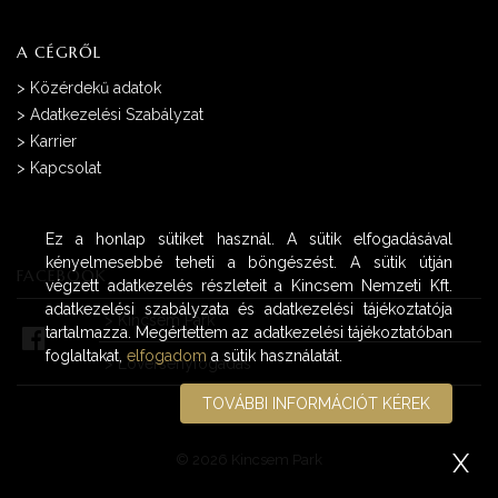
A CÉGRŐL
>
Közérdekű adatok
>
Adatkezelési Szabályzat
>
Karrier
>
Kapcsolat
Ez a honlap sütiket használ. A sütik elfogadásával
kényelmesebbé teheti a böngészést. A sütik útján
FACEBOOK
végzett adatkezelés részleteit a Kincsem Nemzeti Kft.
adatkezelési szabályzata és adatkezelési tájékoztatója
>
Kincsem Park
tartalmazza. Megértettem az adatkezelési tájékoztatóban
foglaltakat,
elfogadom
a sütik használatát.
>
Lóversenyfogadás
TOVÁBBI INFORMÁCIÓT KÉREK
X
© 2026 Kincsem Park