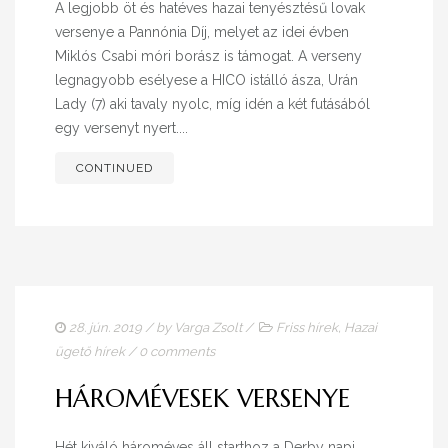
A legjobb öt és hatéves hazai tenyésztésű lovak
versenye a Pannónia Díj, melyet az idei évben
Miklós Csabi móri borász is támogat. A verseny
legnagyobb esélyese a HICO istálló ásza, Urán
Lady (7) aki tavaly nyolc, míg idén a két futásából
egy versenyt nyert....
CONTINUED
28. jún. 2019
/ by
Varga Zsolt
/
Friss hírek
,
Hazai
ügető hírek
/
0 comments
HÁROMÉVESEK VERSENYE
Hét kiváló hároméves áll starthoz a Derby napi