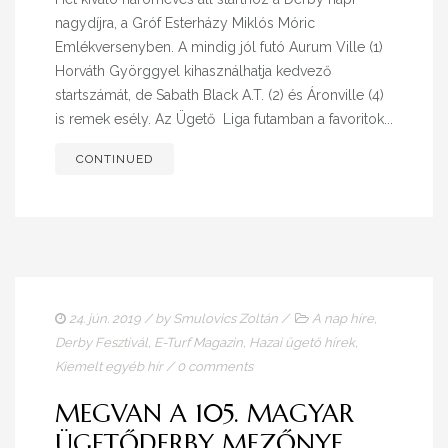
nagydíjra, a Gróf Esterházy Miklós Móric
Emlékversenyben. A mindig jól futó Aurum Ville (1)
Horváth Györggyel kihasználhatja kedvező
startszámát, de Sabath Black A.T. (2) és Áronville (4)
is remek esély. Az Ügető Liga futamban a favoritok...
CONTINUED
24. jún. 2019
/ by
Smulovics Zoltán
/
A nap híre
,
Derby Fesztivál
,
E-Turf Magazin
,
Hazai ügető hírek
,
Kiemelt egyéb hír
/
0 comments
MEGVAN A 105. MAGYAR
ÜGETŐDERBY MEZŐNYE