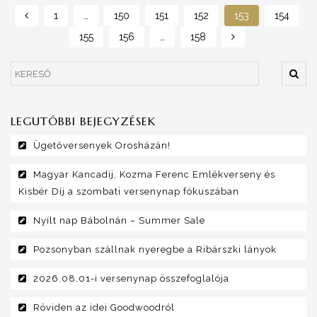
1
…
150
151
152
153
154
155
156
…
158
LEGUTÓBBI BEJEGYZÉSEK
Ügetőversenyek Orosházán!
Magyar Kancadíj, Kozma Ferenc Emlékverseny és
Kisbér Díj a szombati versenynap fókuszában
Nyílt nap Bábolnán – Summer Sale
Pozsonyban szállnak nyeregbe a Ribárszki lányok
2026.08.01-i versenynap összefoglalója
Röviden az idei Goodwoodról