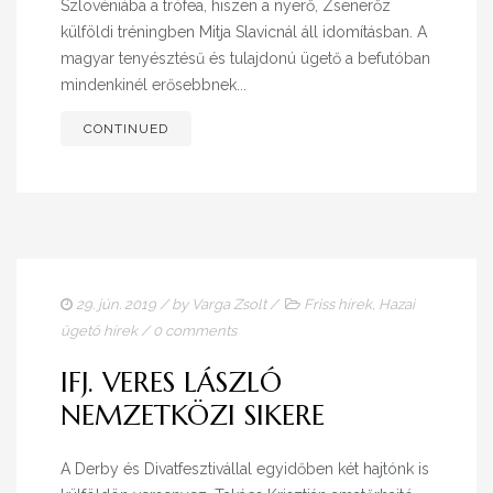
Szlovéniába a trófea, hiszen a nyerő, Zsenerőz
külföldi tréningben Mitja Slavicnál áll idomításban. A
magyar tenyésztésű és tulajdonú ügető a befutóban
mindenkinél erősebbnek...
CONTINUED
29. jún. 2019
/ by
Varga Zsolt
/
Friss hírek
,
Hazai
ügető hírek
/
0 comments
IFJ. VERES LÁSZLÓ
NEMZETKÖZI SIKERE
A Derby és Divatfesztivállal egyidőben két hajtónk is