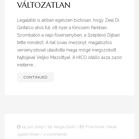
VÁLTOZATLAN
Legalább is abban egészen biztosan, hogy Zeal Di
Girifalco ahol fut, ott nyer a Kincsem Parkban.
Szombaton a napi főversenyben, a Széptevő Díjban
tette mindezt. A hat lovas mezőnyt, magabiztos
versenyzéssel utasította maga mögé megszokott
hajtójával Veljko Mazsittyal. A HICO istálló ásza 2400
méterre...
CONTINUED
14. jún. 2019
/ by
Varga Zsolt
/
Friss hírek
,
Hazai
ügető hírek
/
0 comments