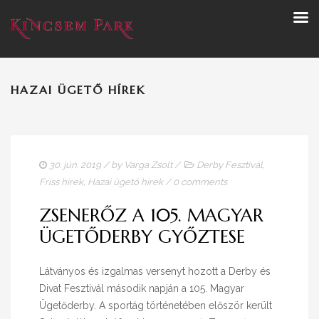
HAZAI ÜGETŐ HÍREK
30. jún. 2019
/ by
Varga Zsolt
/
Derby Fesztivál
,
Friss hírek
,
Hazai ügető hírek
/
0 comments
ZSENERŐZ A 105. MAGYAR
ÜGETŐDERBY GYŐZTESE
Látványos és izgalmas versenyt hozott a Derby és
Divat Fesztivál második napján a 105. Magyar
Ügetőderby. A sportág történetében először került