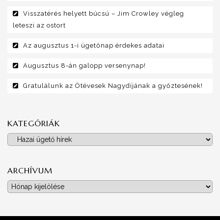
Visszatérés helyett búcsú – Jim Crowley végleg
leteszi az ostort
Az augusztus 1-i ügetőnap érdekes adatai
Augusztus 8-án galopp versenynap!
Gratulálunk az Ötévesek Nagydíjának a győztesének!
KATEGÓRIÁK
Kategóriák
ARCHÍVUM
Archívum