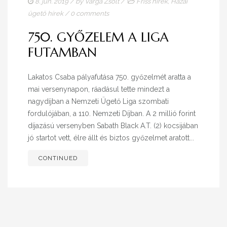
8. jún. 2019
/ by
Varga Zsolt
/
Friss hírek
,
Hazai
ügető hírek
/
0 comments
750. GYŐZELEM A LIGA
FUTAMBAN
Lakatos Csaba pályafutása 750. győzelmét aratta a
mai versenynapon, ráadásul tette mindezt a
nagydíjban a Nemzeti Ügető Liga szombati
fordulójában, a 110. Nemzeti Díjban. A 2 millió forint
díjazású versenyben Sabath Black A.T. (2) kocsijában
jó startot vett, élre állt és biztos győzelmet aratott...
CONTINUED