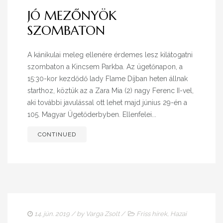
JÓ MEZŐNYÖK
SZOMBATON
A kánikulai meleg ellenére érdemes lesz kilátogatni
szombaton a Kincsem Parkba. Az ügetőnapon, a
15:30-kor kezdődő lady Flame Díjban heten állnak
starthoz, köztük az a Zara Mia (2) nagy Ferenc II-vel,
aki további javulással ott lehet majd június 29-én a
105. Magyar Ügetőderbyben. Ellenfelei...
CONTINUED
14. jún. 2019
/ by
Varga Zsolt
/
Friss hírek
,
Hazai