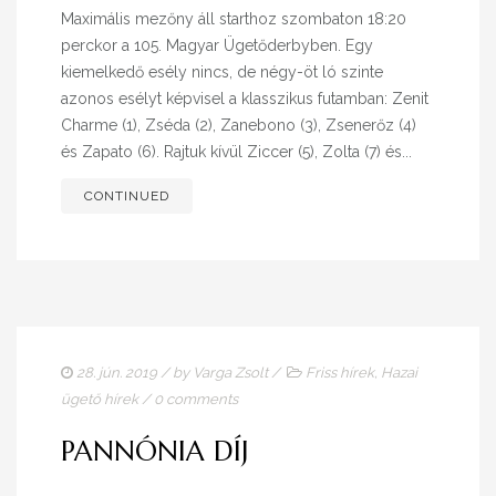
Maximális mezőny áll starthoz szombaton 18:20
perckor a 105. Magyar Ügetőderbyben. Egy
kiemelkedő esély nincs, de négy-öt ló szinte
azonos esélyt képvisel a klasszikus futamban: Zenit
Charme (1), Zséda (2), Zanebono (3), Zsenerőz (4)
és Zapato (6). Rajtuk kívül Ziccer (5), Zolta (7) és...
CONTINUED
28. jún. 2019
/ by
Varga Zsolt
/
Friss hírek
,
Hazai
ügető hírek
/
0 comments
PANNÓNIA DÍJ