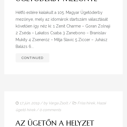
Hétfő estére kialakult a 105. Magyar Ügetőderby
mezőnye, mely az idomárok startszám választását
követően így néz ki: 1 Zenit Charme – Goran Zolnaji
2 Zséda – Lakatos Csaba 3 Zanebono – Branislav
Mukity 4 Zsenerőz – Mitja Slavic 5 Ziccer – Juhász
Balázs 6...
CONTINUED
17. jún. 2019
/ by
Varga Zsolt
/
Friss hírek
,
Hazai
ügető hírek
/
0 comments
AZ ÜGETŐN A HELYZET