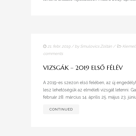
21. febr. 2019
/ by
Smulovics Zoltán
/
Kiemelt
comments
VIZSGÁK – 2019 ELSŐ FÉLÉV
A 2019-es szezon első felében, az új engedély
lesz lehetőségük az elméleti vizsgát letenni. Gal
február 28. március 14. április 25. május 23. júniu
CONTINUED