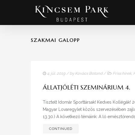
SZAKMAI GALOPP
4. júl. 2019
/ by
Kovács Botond
/
Friss hírek
,
ÁLLATJÓLÉTI SZEMINÁRIUM 4.
Tisztelt Idomár Sporttársak! Kedves Kollégák! 20
Magyar Lovaregylet közös szervezésében zajló
13.30.) A következő témáink: A ló emésztőrends
CONTINUED