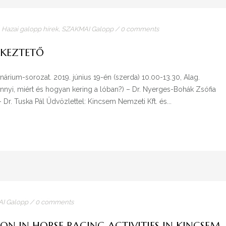
,
Hazai galopp hírek
,
SZAKMAI Galopp
/
0 comments
ÉKEZTETŐ
inárium-sorozat. 2019. június 19-én (szerda) 10.00-13.30, Alag.
nnyi, miért és hogyan kering a lóban?) – Dr. Nyerges-Bohák Zsófia
Dr. Tuska Pál Üdvözlettel: Kincsem Nemzeti Kft. és...
I Galopp
/
0 comments
ON IN HORSE RACING ACTIVITIES IN KINCSEM