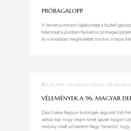
PRÓBAGALOPP
A Versenyszervező tájékoztatja a tisztelt galopp
futamokat a jövőben Nyilvános próbagaloppként
és a korábban meghirdetett módon, a hazai trén
5. júl. 2018
/ by
Smulovics Zoltán
/
Kiemelt G
VÉLEMÉNYEK A 96. MAGYAR DE
Zala Csaba Nagyon boldogak vagyunk! Esti Fény
vártuk már, hogy végre ismét igazán kijöjjön szá
mezőny miatt azt kértem Nagy Tamástól, hogy 