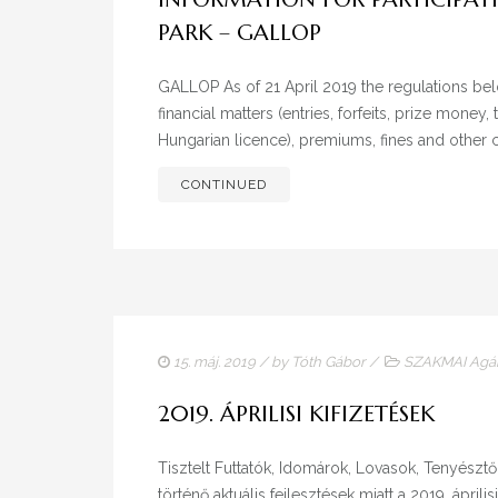
PARK – GALLOP
GALLOP As of 21 April 2019 the regulations belo
financial matters (entries, forfeits, prize money
Hungarian licence), premiums, fines and other co
CONTINUED
15. máj. 2019
/ by
Tóth Gábor
/
SZAKMAI Agá
2019. ÁPRILISI KIFIZETÉSEK
Tisztelt Futtatók, Idomárok, Lovasok, Tenyészt
történő aktuális fejlesztések miatt a 2019. ápri