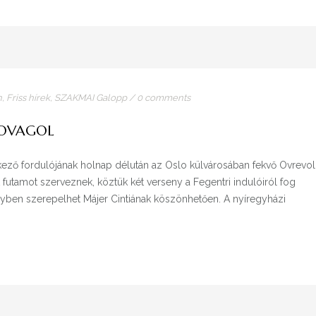
n
,
Friss hírek
,
SZAKMAI Galopp
/
0 comments
LOVAGOL
ező fordulójának holnap délután az Oslo külvárosában fekvő Ovrevol
utamot szerveznek, köztük két verseny a Fegentri indulóiról fog
yben szerepelhet Májer Cintiának köszönhetően. A nyíregyházi