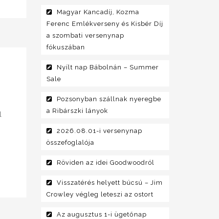
Magyar Kancadíj, Kozma
Ferenc Emlékverseny és Kisbér Díj
a szombati versenynap
fókuszában
Nyílt nap Bábolnán – Summer
Sale
Pozsonyban szállnak nyeregbe
a Ribárszki lányok
l
2026.08.01-i versenynap
összefoglalója
Röviden az idei Goodwoodról
Visszatérés helyett búcsú – Jim
Crowley végleg leteszi az ostort
Az augusztus 1-i ügetőnap