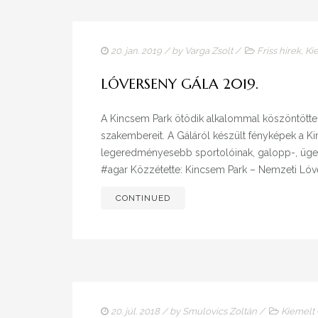
20. jan. 2019
/ by
Varga Zsolt
/
Friss hírek
,
Ki
LÓVERSENY GÁLA 2019.
A Kincsem Park ötödik alkalommal köszöntött
szakembereit. A Gáláról készült fényképek a K
legeredményesebb sportolóinak, galopp-, üg
#agar Közzétette: Kincsem Park – Nemzeti Lóve
CONTINUED
20. júl. 2018
/ by
Smulovics Zoltán
/
Kiemelt 