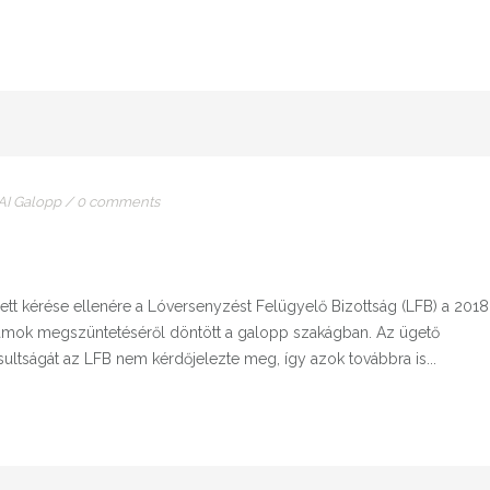
I Galopp
/
0 comments
tt kérése ellenére a Lóversenyzést Felügyelő Bizottság (LFB) a 2018
futamok megszüntetéséről döntött a galopp szakágban. Az ügető
sultságát az LFB nem kérdőjelezte meg, így azok továbbra is...