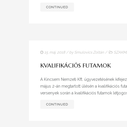
CONTINUED
15. máj. 2018
/ by
Smulovics Zoltán
/
SZAKMA
KVALIFIKÁCIÓS FUTAMOK
A Kincsem Nemzeti Kft. ügyvezetésének kifejeze
május 2-án megtartott ülésén a kvalifikációs 
versenyek során a kvalifikációs futamok létjogo
CONTINUED