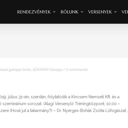
RENDEZVÉNYEK
RÓLUNK
VERSENYEK
VE
Hazai galopp hírek
,
SZAKMAI Galopp
/
0 comments
19. július 31-én, szerdán, folytatódik a Kincsem Nemzeti Kft. és a
 szeminárium sorozat. (Alagi Versenyló Tréningközpont, 10.00 –
zere (Hová jut a takarmány?) – Dr. Nyerges-Bohák Zsófia Lófogászat..