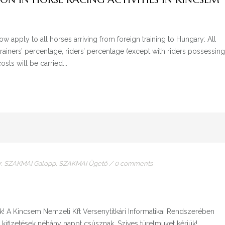
w apply to all horses arriving from foreign training to Hungary: All
, trainers’ percentage, riders’ percentage (except with riders possessing
sts will be carried...
r
,
SZAKMAI Galopp
,
SZAKMAI Ügető
/
0 comments
ők! A Kincsem Nemzeti Kft Versenytitkári Informatikai Rendszerében
lisi kifizetések néhány napot csúsznak. Szíves türelmüket kérjük!