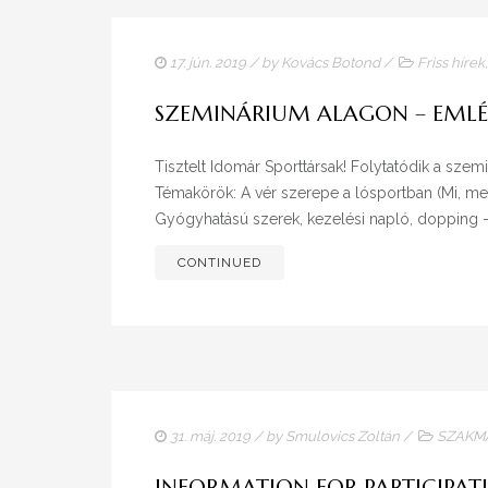
17. jún. 2019
/ by
Kovács Botond
/
Friss hírek
SZEMINÁRIUM ALAGON – EML
Tisztelt Idomár Sporttársak! Folytatódik a szem
Témakörök: A vér szerepe a lósportban (Mi, me
Gyógyhatású szerek, kezelési napló, dopping – 
CONTINUED
31. máj. 2019
/ by
Smulovics Zoltán
/
SZAKMA
INFORMATION FOR PARTICIPATI