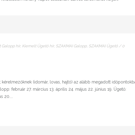
 Galopp hír
,
Kiemelt Ügető hír
,
SZAKMAI Galopp
,
SZAKMAI Ügető
/
0
t kérelmezőknek (idomár, lovas, hajtó) az alább megadott időpontokb
opp: február 27. március 13. április 24. május 22. június 19. Ügető:
s 20....