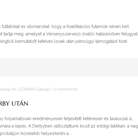
 futtatókat és idomárokat, hogy a Kvalifikációs futamok néven kiírt
 tartja meg, amelyet a Versenyszervező önálló hatáskörben felügyel
ingből bemutatott kétéves lovak után pénzügyi támogatást fizet.
alopp hír
,
SZAKMAI Galopp
/
0 comments
RBY UTÁN
 folyamatosan eredményesen teljesített kétévesen és tavasszal is,
mára a lépés. A Derbyben változtattunk kicsit az eddigi taktikán, a na
próbáljon közelebb helyezkedni a...