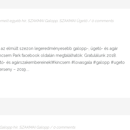
emelt egyéb hír
,
SZAKMAI Galopp
,
SZAKMAI Ügető
/
0 comments
e az elmúlt szezon legeredményesebb galopp-, ügető- és agár
incsem Park facebook oldalán megtalálhatók: Gratulálunk 2018.
ető- és agárszakembereinek!#kincsem #lovasgala #galopp #ugeto
rseny – 2019....
Galopp hír
,
SZAKMAI Galopp
/
0 comments