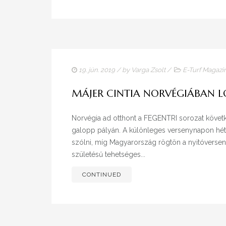
19. jún. 2019
/ by
Varga Zsolt
/
E-Turf Magazi
MÁJER CINTIA NORVÉGIÁBAN 
Norvégia ad otthont a FEGENTRI sorozat követk
galopp pályán. A különleges versenynapon hét f
szólni, míg Magyarország rögtön a nyitóversen
születésű tehetséges...
CONTINUED